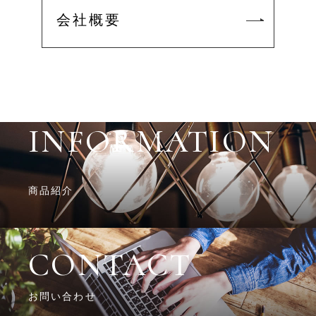
会社概要
2026.05.22
BLOG
-2026年5月 全体会議-
2026.05.13
BLOG
INFORMATION
-新社屋完成並びに事務所移転のお知らせ-
2026.04.21
BLOG
商品紹介
-GW休業のお知らせ-
CONTACT
2026.04.10
飲食店
お問い合わせ
クラブ バロン様