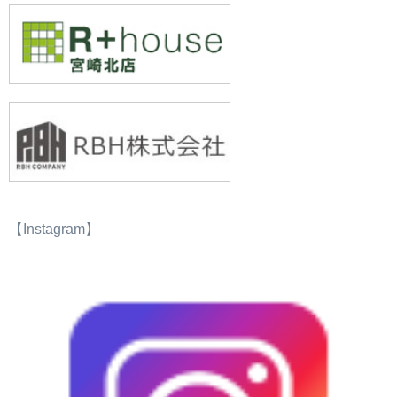
2026.01.20
BLOG
-内定者懇親会-
2025.12.26
飲食店
辛麺屋桝元 宮崎本店 様
2025.12.24
BLOG
【Instagram】
-2025年度 全社員研修-
2025.12.12
飲食店
京都北白川 ラーメン魁力屋 イオンモール大牟田
店 様