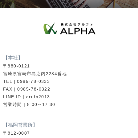
2026.03.10
飲食店
辛麺屋桝元 那珂川店 様
2026.04.02
飲食店
【本社】
辛麺屋桝元 町田店様
〒880-0121
宮崎県宮崎市島之内2234番地
TEL | 0985-78-0333
2026.03.04
飲食店
FAX | 0985-78-0322
LINE ID | arufa2013
月島もんじゃ おこげ 鹿児島天文館 様
営業時間 | 8:00～17:30
2026.02.26
飲食店
【福岡営業所】
〒812-0007
ペッパーランチ イオンモール福岡店 様