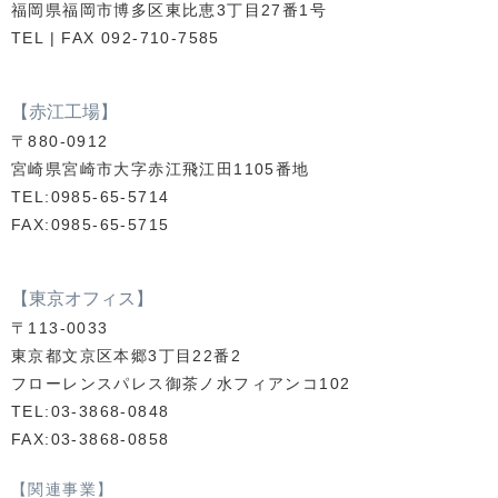
福岡県福岡市博多区東比恵3丁目27番1号
TEL | FAX 092-710-7585
2026.02.02
飲食店
【赤江工場】
びっくりドンキーイオンモール福津店 様
〒880-0912
宮崎県宮崎市大字赤江飛江田1105番地
2026.01.26
飲食店
TEL:0985-65-5714
FAX:0985-65-5715
京都北白川ラーメン魁力屋 イオンモール福岡店
様
【東京オフィス】
〒113-0033
2026.01.29
飲食店
東京都文京区本郷3丁目22番2
フローレンスパレス御茶ノ水フィアンコ102
サーティワンアイスクリーム イオンモール大牟
TEL:03-3868-0848
田店様
FAX:03-3868-0858
【関連事業】