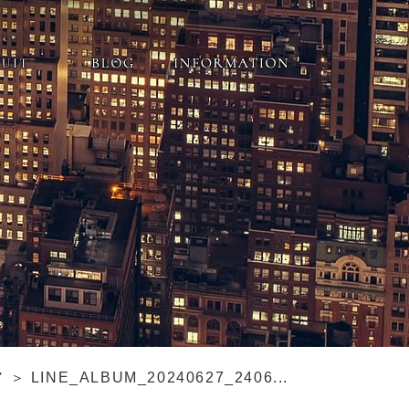
 LINE_ALBUM_20240627_2406...