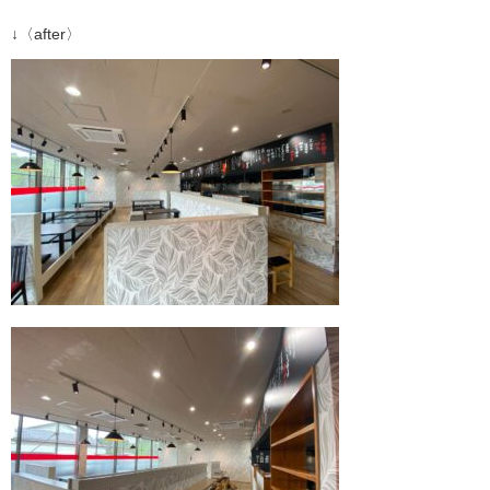
↓〈after〉