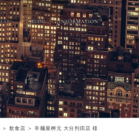
ム
＞ 飲食店 ＞ 辛麺屋桝元 大分判田店 様