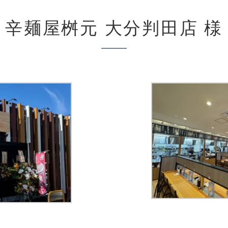
辛麺屋桝元 大分判田店 様