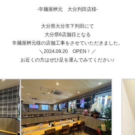
-辛麺屋桝元 大分判田店様-
大分県大分市下判田にて
大分県6店舗目となる
辛麺屋桝元様の店舗工事をさせていただきました。
＼2024.09.20 OPEN！／
お近くの方はぜひ足を運んでみてください♪