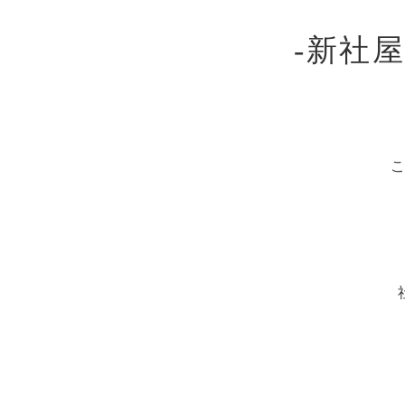
-新社
こ